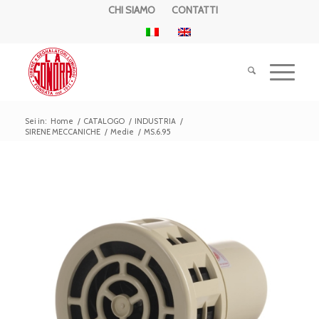
CHI SIAMO
CONTATTI
Sei in:
Home
/
CATALOGO
/
INDUSTRIA
/
SIRENE MECCANICHE
/
Medie
/
MS.6.95