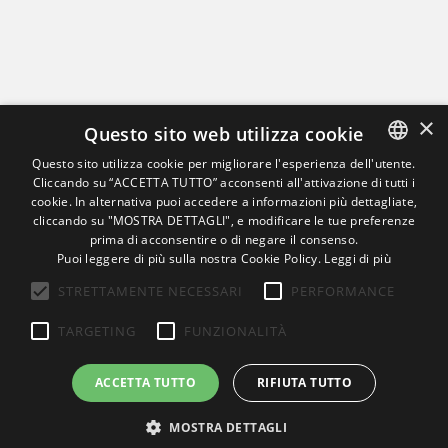
×
La Sonora Srl
Questo sito web utilizza cookie
Questo sito utilizza cookie per migliorare l'esperienza dell'utente.
Cliccando su “ACCETTA TUTTO” acconsenti all'attivazione di tutti i
ITALIAN
cookie. In alternativa puoi accedere a informazioni più dettagliate,
ENGLISH
cliccando su "MOSTRA DETTAGLI", e modificare le tue preferenze
Azienda certificata
prima di acconsentire o di negare il consenso.
UNI EN ISO 9001
GERMAN
Puoi leggere di più sulla nostra Cookie Policy.
Leggi di più
dal 2002
STRETTAMENTE NECESSARI
PERFORMANCE
TARGETING
FUNZIONALITÀ
ACCETTA TUTTO
RIFIUTA TUTTO
Copyright © 2023 La Sonora s.r.l.. tutti i diritti riservati |
Privacy
Policy
| Realizzato da
Weblink
MOSTRA DETTAGLI